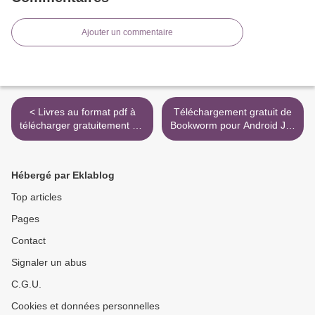
Ajouter un commentaire
< Livres au format pdf à
Téléchargement gratuit de
télécharger gratuitement No
Bookworm pour Android J'ai
Rules (Litterature
tué un homme par
Francaise) iBook PDB
Charlotte Erlih
9791025747766
9782330124366 CHM >
Hébergé par Eklablog
Top articles
Pages
Contact
Signaler un abus
C.G.U.
Cookies et données personnelles