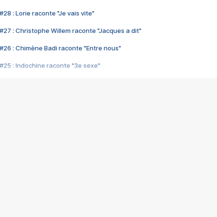
28 : Lorie raconte "Je vais vite"
#27 : Christophe Willem raconte "Jacques a dit"
#26 : Chimène Badi raconte "Entre nous"
#25 : Indochine raconte "3e sexe"
#24 : Zaho raconte "C'est chelou"
#23 : Patrick Bruel raconte "Au café des délices"
#22 : Kyo raconte "Le chemin"
#21 : Nolwenn Leroy raconte "Cassé"
#20 : Patrick Hernandez raconte "Born to be alive"
#19 : Lorie raconte "Près de moi"
#18 : Michael Jones raconte "A nos actes manqués" (avec Jean-Jacque
#17 : Khaled raconte "Aïcha"