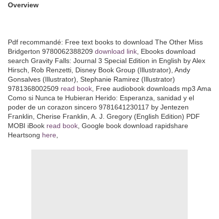
Overview
Pdf recommandé: Free text books to download The Other Miss
Bridgerton 9780062388209
download link
, Ebooks download
search Gravity Falls: Journal 3 Special Edition in English by Alex
Hirsch, Rob Renzetti, Disney Book Group (Illustrator), Andy
Gonsalves (Illustrator), Stephanie Ramirez (Illustrator)
9781368002509
read book
, Free audiobook downloads mp3 Ama
Como si Nunca te Hubieran Herido: Esperanza, sanidad y el
poder de un corazon sincero 9781641230117 by Jentezen
Franklin, Cherise Franklin, A. J. Gregory (English Edition) PDF
MOBI iBook
read book
, Google book download rapidshare
Heartsong
here
,