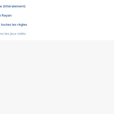
e (littéralement)
im Rayan
 toutes les règles
s les jeux vidéo
us choquant de Rockstar ? - Le scandale BULLY
e plus moche de Steam
du RÊVE tourne au CAUCHEMAR
pendant 8 heures
it… à tort
umiliés par un jeu vidéo
ire - Final Fantasy 8
ti un empire - Age of Empires