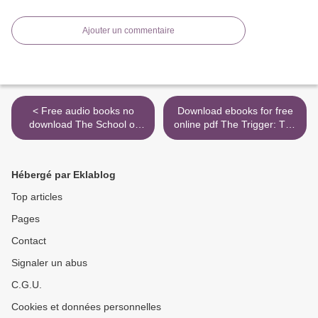
Ajouter un commentaire
< Free audio books no
Download ebooks for free
download The School of
online pdf The Trigger: The
Life: An Emotional
Lie That Changed the
Education
World MOBI ePub >
Hébergé par Eklablog
Top articles
Pages
Contact
Signaler un abus
C.G.U.
Cookies et données personnelles